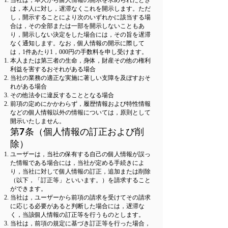
当社は，本人から個人情報の開示を求められたとき
は，本人に対し，遅滞なくこれを開示します。ただ
し，開示することにより次のいずれかに該当する場
合は，その全部または一部を開示しないこともあ
り，開示しない決定をした場合には，その旨を遅滞
なく通知します。なお，個人情報の開示に際して
は，1件あたり1，000円の手数料を申し受けます。
本人または第三者の生命，身体，財産その他の権利
利益を害するおそれがある場合
当社の業務の適正な実施に著しい支障を及ぼすおそ
れがある場合
その他法令に違反することとなる場合
前項の定めにかかわらず，履歴情報および特性情報
などの個人情報以外の情報については，原則として
開示いたしません。
第7条（個人情報の訂正および削
除）
ユーザーは，当社の保有する自己の個人情報が誤っ
た情報である場合には，当社が定める手続きによ
り，当社に対して個人情報の訂正，追加または削除
（以下，「訂正等」といいます。）を請求すること
ができます。
当社は，ユーザーから前項の請求を受けてその請求
に応じる必要があると判断した場合には，遅滞な
く，当該個人情報の訂正等を行うものとします。
当社は，前項の規定に基づき訂正等を行った場合，