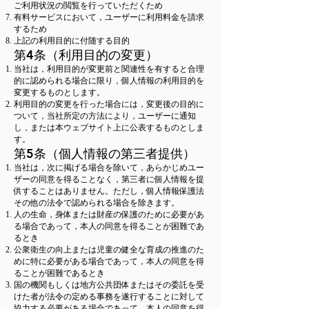
ご利用状況の閲覧を行っていただくため
有料サービスにおいて，ユーザーに利用料金を請求
するため
上記の利用目的に付随する目的
第4条（利用目的の変更）
当社は，利用目的が変更前と関連性を有すると合理
的に認められる場合に限り，個人情報の利用目的を
変更するものとします。
利用目的の変更を行った場合には，変更後の目的に
ついて，当社所定の方法により，ユーザーに通知
し，または本ウェブサイト上に公表するものとしま
す。
第5条（個人情報の第三者提供）
当社は，次に掲げる場合を除いて，あらかじめユー
ザーの同意を得ることなく，第三者に個人情報を提
供することはありません。ただし，個人情報保護法
その他の法令で認められる場合を除きます。
人の生命，身体または財産の保護のために必要があ
る場合であって，本人の同意を得ることが困難であ
るとき
公衆衛生の向上または児童の健全な育成の推進のた
めに特に必要がある場合であって，本人の同意を得
ることが困難であるとき
国の機関もしくは地方公共団体またはその委託を受
けた者が法令の定める事務を遂行することに対して
協力する必要がある場合であって，本人の同意を得