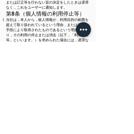
または訂正等を行わない旨の決定をしたときは遅滞
なく，これをユーザーに通知します。
第8条（個人情報の利用停止等）
当社は，本人から，個人情報が，利用目的の範囲を
超えて取り扱われているという理由，または不正の
手段により取得されたものであるという理由によ
り，その利用の停止または消去（以下，「利用停止
等」といいます。）を求められた場合には，遅滞な
く必要な調査を行います。
前項の調査結果に基づき，その請求に応じる必要が
あると判断した場合には，遅滞なく，当該個人情報
の利用停止等を行います。
当社は，前項の規定に基づき利用停止等を行った場
合，または利用停止等を行わない旨の決定をしたと
きは，遅滞なく，これをユーザーに通知します。
前2項にかかわらず，利用停止等に多額の費用を有
する場合その他利用停止等を行うことが困難な場合
であって，ユーザーの権利利益を保護するために必
要なこれに代わるべき措置をとれる場合は，この代
替策を講じるものとします。
第9条（プライバシーポリシーの
変更）
本ポリシーの内容は，法令その他本ポリシーに別段
の定めのある事項を除いて，ユーザーに通知するこ
となく，変更することができるものとします。