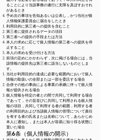
ることにより当該事務の遂行に支障を及ぼすおそれ
があるとき
予め次の事項を告知あるいは公表し，かつ当社が個
人情報保護委員会に届出をしたとき
利用目的に第三者への提供を含むこと
第三者に提供されるデータの項目
第三者への提供の手段または方法
本人の求めに応じて個人情報の第三者への提供を停
止すること
本人の求めを受け付ける方法
前項の定めにかかわらず，次に掲げる場合には，当
該情報の提供先は第三者に該当しないものとしま
す。
当社が利用目的の達成に必要な範囲内において個人
情報の取扱いの全部または一部を委託する場合
合併その他の事由による事業の承継に伴って個人情
報が提供される場合
個人情報を特定の者との間で共同して利用する場合
であって，その旨並びに共同して利用される個人情
報の項目，共同して利用する者の範囲，利用する者
の利用目的および当該個人情報の管理について責任
を有する者の氏名または名称について，あらかじめ
本人に通知し，または本人が容易に知り得る状態に
置いた場合
第6条（個人情報の開示）