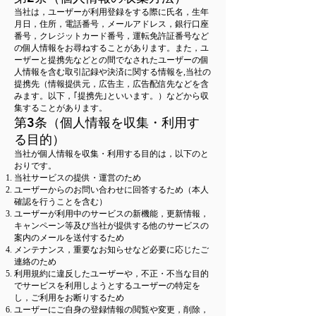
当社は，ユーザーが利用登録をする際に氏名，生年
月日，住所，電話番号，メールアドレス，銀行口座
番号，クレジットカード番号，運転免許証番号など
の個人情報をお尋ねすることがあります。また，ユ
ーザーと提携先などとの間でなされたユーザーの個
人情報を含む取引記録や決済に関する情報を,当社の
提携先（情報提供元，広告主，広告配信先などを含
みます。以下，｢提携先｣といいます。）などから収
集することがあります。
第3条（個人情報を収集・利用す
る目的）
当社が個人情報を収集・利用する目的は，以下のと
おりです。
当社サービスの提供・運営のため
ユーザーからのお問い合わせに回答するため（本人
確認を行うことを含む）
ユーザーが利用中のサービスの新機能，更新情報，
キャンペーン等及び当社が提供する他のサービスの
案内のメールを送付するため
メンテナンス，重要なお知らせなど必要に応じたご
連絡のため
利用規約に違反したユーザーや，不正・不当な目的
でサービスを利用しようとするユーザーの特定を
し，ご利用をお断りするため
ユーザーにご自身の登録情報の閲覧や変更，削除，