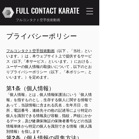
FULL CONTACT KARATE
フルコンタクト空手技術動画
プライバシーポリシー
フルコンタクト空手技術動画
（以下，「当社」とい
います。）は，本ウェブサイト上で提供するサービ
ス（以下,「本サービス」といいます。）における，
ユーザーの個人情報の取扱いについて，以下のとお
りプライバシーポリシー（以下，「本ポリシー」と
いいます。）を定めます。
第1条（個人情報）
「個人情報」とは，個人情報保護法にいう「個人情
報」を指すものとし，生存する個人に関する情報で
あって，当該情報に含まれる氏名，生年月日，住
所，電話番号，連絡先その他の記述等により特定の
個人を識別できる情報及び容貌，指紋，声紋にかか
るデータ，及び健康保険証の保険者番号などの当該
情報単体から特定の個人を識別できる情報（個人識
別情報）を指します。
第2条（個人情報の収集方法）