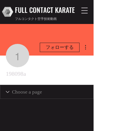
FULL CONTACT KARATE
フルコンタクト空手技術動画
その他
フォローする
198098a
198098a