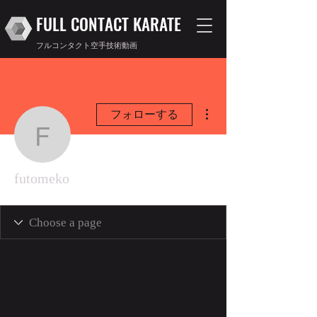
FULL CONTACT KARATE
フルコンタクト空手技術動画
その他
フォローする
futomeko
futomeko