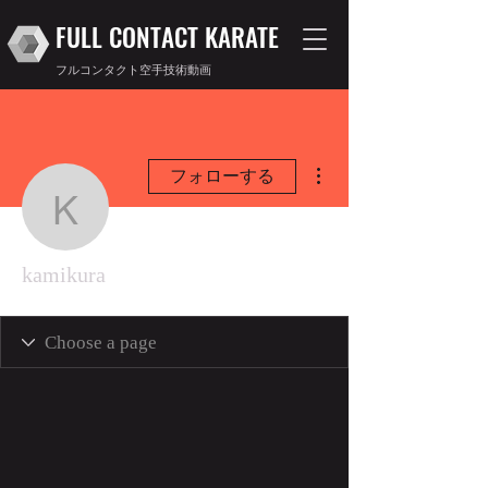
FULL CONTACT KARATE
フルコンタクト空手技術動画
その他
フォローする
kamikura
kamikura